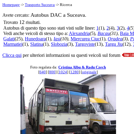
Homepage
->
Trasporto Suceava
-> Ricerca
Autobus DAC a Suceava.
Avete cercato:
12
Trovato
risultati.
Autobus di questo tipo sono stati visti sulle linee:
1
(1),
2
(4),
3
(2),
4
(5
Vedi anche veicoli di stesso tipo a:
Alexandria
(5),
Bacau
(31)
,
Baia M
Galati
(25),
Hunedoara
(1),
Iasi
(10)
,
Miercurea Ciuc
(1),
Oradea
(3)
,
P
Marmatiei
(1),
Slatina
(1),
Slobozia
(3),
Targoviste
(13),
Targu Jiu
(12),
Clicca qui
per ulteriori informazioni su questi veicoli sul forum
Foto regalata da:
Cristina Albu & Radu Czech
[
640
] [
800
] [
1024
] [
1280
] [
originale
]