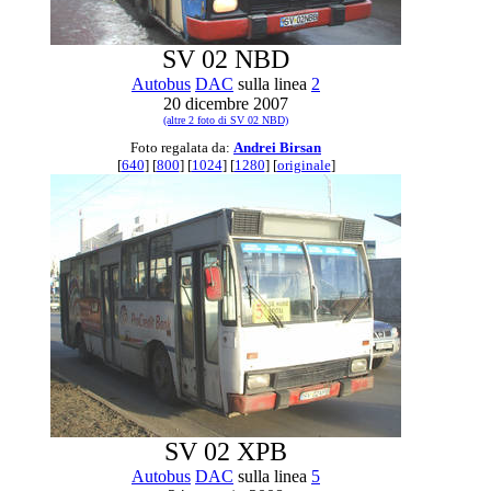
SV 02 NBD
Autobus
DAC
sulla linea
2
20 dicembre 2007
(altre 2 foto di SV 02 NBD)
Foto regalata da:
Andrei Birsan
[
640
] [
800
] [
1024
] [
1280
] [
originale
]
SV 02 XPB
Autobus
DAC
sulla linea
5