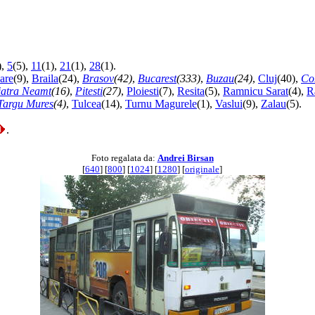
),
5
(5),
11
(1),
21
(1),
28
(1).
are
(9),
Braila
(24),
Brasov
(42)
,
Bucarest
(333)
,
Buzau
(24)
,
Cluj
(40),
Co
iatra Neamt
(16)
,
Pitesti
(27)
,
Ploiesti
(7),
Resita
(5),
Ramnicu Sarat
(4),
R
Targu Mures
(4)
,
Tulcea
(14),
Turnu Magurele
(1),
Vaslui
(9),
Zalau
(5).
.
Foto regalata da:
Andrei Birsan
[
640
] [
800
] [
1024
] [
1280
] [
originale
]