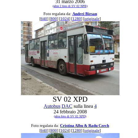
31 marzo 2006
(altre 2 foto di SV 02 NPB)
Foto regalata da:
Andrei Birsan
[
640
] [
800
] [
1024
] [
1280
] [
originale
]
SV 02 XPD
Autobus
DAC
sulla linea
4
24 febbraio 2008
(altra foto di SV 02 XPD)
Foto regalata da:
Cristina Albu & Radu Czech
[
640
] [
800
] [
1024
] [
1280
] [
originale
]