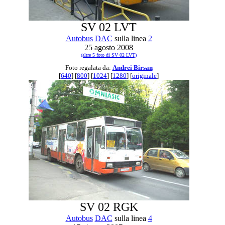
SV 02 LVT
Autobus
DAC
sulla linea
2
25 agosto 2008
(altre 5 foto di SV 02 LVT)
Foto regalata da:
Andrei Birsan
[
640
] [
800
] [
1024
] [
1280
] [
originale
]
SV 02 RGK
Autobus
DAC
sulla linea
4