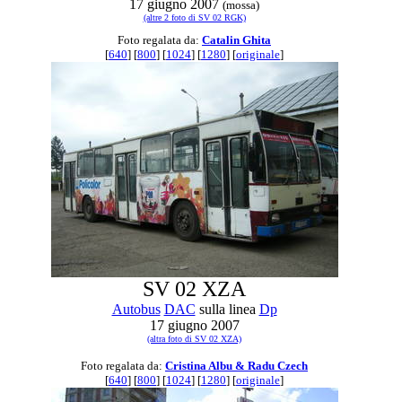
17 giugno 2007
(mossa)
(altre 2 foto di SV 02 RGK)
Foto regalata da:
Catalin Ghita
[
640
] [
800
] [
1024
] [
1280
] [
originale
]
SV 02 XZA
Autobus
DAC
sulla linea
Dp
17 giugno 2007
(altra foto di SV 02 XZA)
Foto regalata da:
Cristina Albu & Radu Czech
[
640
] [
800
] [
1024
] [
1280
] [
originale
]