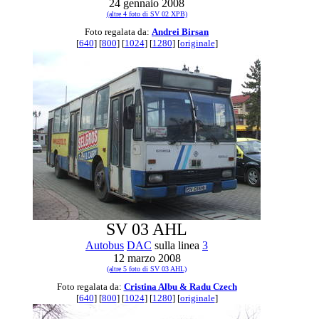
24 gennaio 2008
(altre 4 foto di SV 02 XPB)
Foto regalata da:
Andrei Birsan
[
640
] [
800
] [
1024
] [
1280
] [
originale
]
SV 03 AHL
Autobus
DAC
sulla linea
3
12 marzo 2008
(altre 5 foto di SV 03 AHL)
Foto regalata da:
Cristina Albu & Radu Czech
[
640
] [
800
] [
1024
] [
1280
] [
originale
]