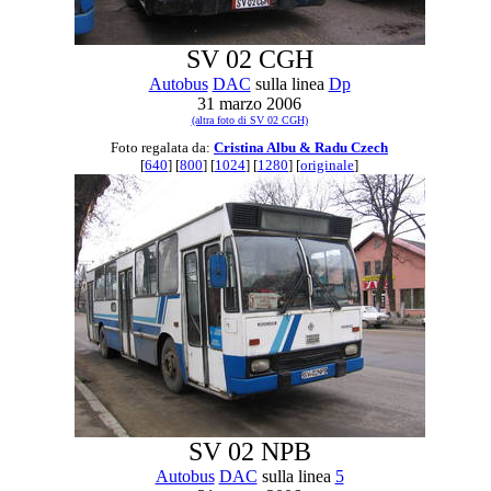
SV 02 CGH
Autobus
DAC
sulla linea
Dp
31 marzo 2006
(altra foto di SV 02 CGH)
Foto regalata da:
Cristina Albu & Radu Czech
[
640
] [
800
] [
1024
] [
1280
] [
originale
]
SV 02 NPB
Autobus
DAC
sulla linea
5