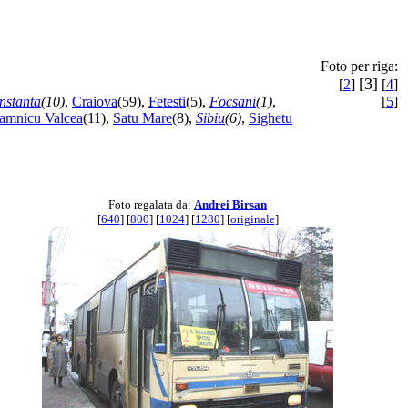
Foto per riga:
[3]
[
2
]
[
4
]
nstanta
(10)
,
Craiova
(59),
Fetesti
(5),
Focsani
(1)
,
[
5
]
amnicu Valcea
(11),
Satu Mare
(8),
Sibiu
(6)
,
Sighetu
Foto regalata da:
Andrei Birsan
[
640
] [
800
] [
1024
] [
1280
] [
originale
]